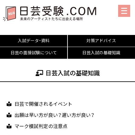
メ
ニ
ュ
ー
を
入試データ・資料
対策アドバイス
開
く
日芸の面接試験について
日芸入試の基礎知識
日芸入試の基礎知識
日芸で開催されるイベント
出願は早い方が良い？遅い方が良い？
マーク模試判定の注意点