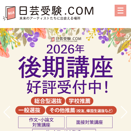
メ
ニ
ュ
ー
を
開
く