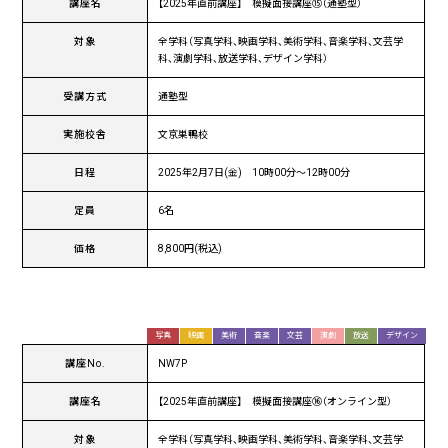
講座名
【2025年直前講座】 模擬面接講座⑮（通塾型）
対象
全学科（写真学科、映画学科、美術学科、音楽学科、文芸学
科、演劇学科、放送学科、デザイン学科）
受講方式
通塾型
実施校舎
文京巣鴨校
日程
2025年2月7日(金) 10時00分〜12時00分
定員
6名
価格
8,800円(税込)
写真
映画
美術
音楽
文芸
演劇
放送
デザイン
講座No.
NW7P
講座名
【2025年直前講座】 模擬面接講座⑯（オンライン型）
対象
全学科（写真学科、映画学科、美術学科、音楽学科、文芸学