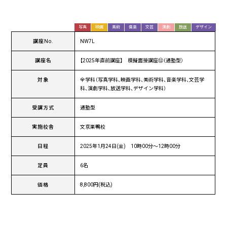
写真
映画
美術
音楽
文芸
演劇
放送
デザイン
講座No.
NW7L
講座名
【2025年直前講座】 模擬面接講座⑫（通塾型）
対象
全学科（写真学科、映画学科、美術学科、音楽学科、文芸学
科、演劇学科、放送学科、デザイン学科）
受講方式
通塾型
実施校舎
文京巣鴨校
日程
2025年1月24日(金) 10時00分〜12時00分
定員
6名
価格
8,800円(税込)