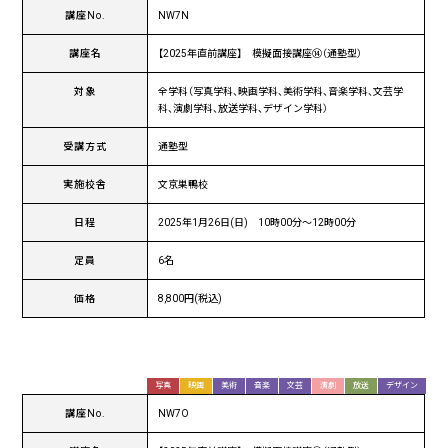
講座No.
NW7N
講座名
【2025年直前講座】 模擬面接講座⑭（通塾型）
対象
全学科（写真学科、映画学科、美術学科、音楽学科、文芸学
科、演劇学科、放送学科、デザイン学科）
受講方式
通塾型
実施校舎
文京巣鴨校
日程
2025年1月26日(日) 10時00分〜12時00分
定員
6名
価格
8,800円(税込)
写真
映画
美術
音楽
文芸
演劇
放送
デザイン
講座No.
NW7O