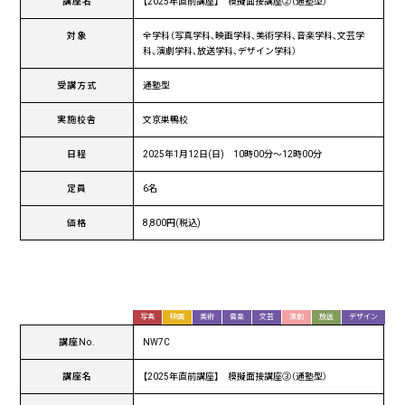
講座名
【2025年直前講座】 模擬面接講座②（通塾型）
対象
全学科（写真学科、映画学科、美術学科、音楽学科、文芸学
科、演劇学科、放送学科、デザイン学科）
受講方式
通塾型
実施校舎
文京巣鴨校
日程
2025年1月12日(日) 10時00分〜12時00分
定員
6名
価格
8,800円(税込)
写真
映画
美術
音楽
文芸
演劇
放送
デザイン
講座No.
NW7C
講座名
【2025年直前講座】 模擬面接講座③（通塾型）