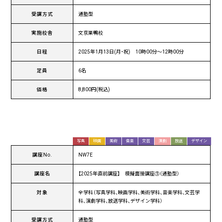
受講方式
通塾型
実施校舎
文京巣鴨校
日程
2025年1月13日(月・祝) 10時00分〜12時00分
定員
6名
価格
8,800円(税込)
写真
映画
美術
音楽
文芸
演劇
放送
デザイン
講座No.
NW7E
講座名
【2025年直前講座】 模擬面接講座⑤（通塾型）
対象
全学科（写真学科、映画学科、美術学科、音楽学科、文芸学
科、演劇学科、放送学科、デザイン学科）
受講方式
通塾型