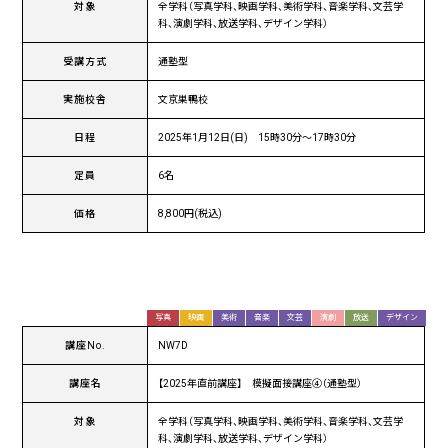
対象
全学科（写真学科、映画学科、美術学科、音楽学科、文芸学
科、演劇学科、放送学科、デザイン学科）
受講方式
通塾型
実施校舎
文京巣鴨校
日程
2025年1月12日(日) 15時30分〜17時30分
定員
6名
価格
8,800円(税込)
写真
映画
美術
音楽
文芸
演劇
放送
デザイン
講座No.
NW7D
講座名
【2025年直前講座】 模擬面接講座④（通塾型）
対象
全学科（写真学科、映画学科、美術学科、音楽学科、文芸学
科、演劇学科、放送学科、デザイン学科）