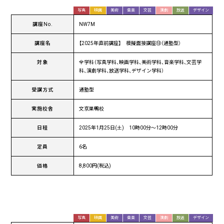
写真
映画
美術
音楽
文芸
演劇
放送
デザイン
講座No.
NW7M
講座名
【2025年直前講座】 模擬面接講座⑬（通塾型）
対象
全学科（写真学科、映画学科、美術学科、音楽学科、文芸学
科、演劇学科、放送学科、デザイン学科）
受講方式
通塾型
実施校舎
文京巣鴨校
日程
2025年1月25日(土) 10時00分〜12時00分
定員
6名
価格
8,800円(税込)
写真
映画
美術
音楽
文芸
演劇
放送
デザイン