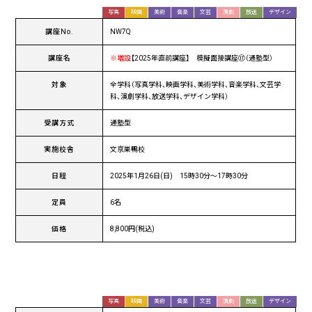
写真
映画
美術
音楽
文芸
演劇
放送
デザイン
講座No.
NW7Q
講座名
※増設
【2025年直前講座】 模擬面接講座⑰（通塾型）
対象
全学科（写真学科、映画学科、美術学科、音楽学科、文芸学
科、演劇学科、放送学科、デザイン学科）
受講方式
通塾型
実施校舎
文京巣鴨校
日程
2025年1月26日(日) 15時30分〜17時30分
定員
6名
価格
8,800円(税込)
写真
映画
美術
音楽
文芸
演劇
放送
デザイン