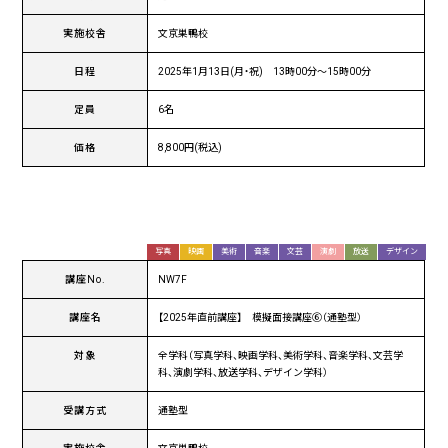
実施校舎
文京巣鴨校
日程
2025年1月13日(月・祝) 13時00分〜15時00分
定員
6名
価格
8,800円(税込)
写真
映画
美術
音楽
文芸
演劇
放送
デザイン
講座No.
NW7F
講座名
【2025年直前講座】 模擬面接講座⑥（通塾型）
対象
全学科（写真学科、映画学科、美術学科、音楽学科、文芸学
科、演劇学科、放送学科、デザイン学科）
受講方式
通塾型