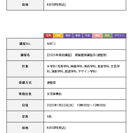
価格
8,800円(税込)
写真
映画
美術
音楽
文芸
演劇
放送
デザイン
講座No.
NW7J
講座名
【2025年直前講座】 模擬面接講座⑩（通塾型）
対象
全学科（写真学科、映画学科、美術学科、音楽学科、文芸学
科、演劇学科、放送学科、デザイン学科）
受講方式
通塾型
実施校舎
文京巣鴨校
日程
2025年1月22日(水) 10時00分〜12時00分
定員
6名
価格
8,800円(税込)