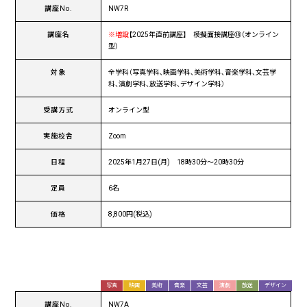
講座No.
NW7R
講座名
※増設
【2025年直前講座】 模擬面接講座⑱（オンライン
型）
対象
全学科（写真学科、映画学科、美術学科、音楽学科、文芸学
科、演劇学科、放送学科、デザイン学科）
受講方式
オンライン型
実施校舎
Zoom
日程
2025年1月27日(月) 18時30分〜20時30分
定員
6名
価格
8,800円(税込)
写真
映画
美術
音楽
文芸
演劇
放送
デザイン
講座No.
NW7A