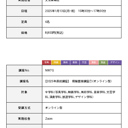
実施校舎
文京巣鴨校
日程
2025年1月13日(月・祝) 15時30分〜17時30分
定員
6名
価格
8,800円(税込)
写真
映画
美術
音楽
文芸
演劇
放送
デザイン
講座No.
NW7G
講座名
【2025年直前講座】 模擬面接講座⑦（オンライン型）
対象
全学科（写真学科、映画学科、美術学科、音楽学科、文芸学
科、演劇学科、放送学科、デザイン学科）
受講方式
オンライン型
実施校舎
Zoom