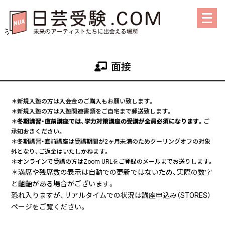
メ
ニ
ュ
ー
を
面接
開
く
＊新規入塾の方は入会金のご購入もお願い致します。
＊新規入塾の方は入塾関連書類をご自宅まで郵送致します。
＊
冬期講習・直前講座では、学力対策講座の受講が全員必須になります。
ご
承知おきください。
＊冬期講習・直前講座は受講期間が2ヶ月未満のためクーリングオフの対象
外となり、ご返金はいたしかねます。
＊オンラインで受講の方はZoom URLをご登録のメールまでお送りします。
＊満席や残席数の表示は自動での更新ではないため、実際の数字
と齟齬がある場合がございます。
恐れ入りますが、リアルタイムでの状況は講座申込み（STORES）
ページをご覧ください。