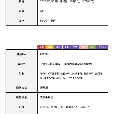
日程
2025年1月13日(月・祝) 18時30分〜20時30分
定員
6名
価格
8,800円(税込)
写真
映画
美術
音楽
文芸
演劇
放送
デザイン
講座No.
NW7H
講座名
【2025年直前講座】 模擬面接講座⑧（通塾型）
対象
全学科（写真学科、映画学科、美術学科、音楽学科、文芸学
科、演劇学科、放送学科、デザイン学科）
受講方式
通塾型
実施校舎
文京巣鴨校
日程
2025年1月19日(日) 15時30分〜17時30分