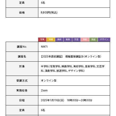
定員
6名
価格
8,800円(税込)
写真
映画
美術
音楽
文芸
演劇
放送
デザイン
講座No.
NW7I
講座名
【2025年直前講座】 模擬面接講座⑨（オンライン型）
対象
全学科（写真学科、映画学科、美術学科、音楽学科、文芸学
科、演劇学科、放送学科、デザイン学科）
受講方式
オンライン型
実施校舎
Zoom
日程
2025年1月19日(日) 18時30分〜20時30分
定員
6名