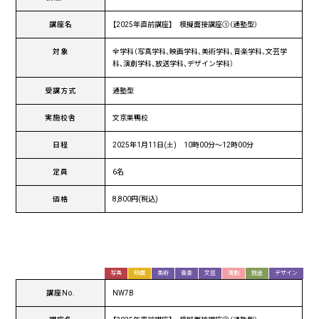
講座名
【2025年直前講座】 模擬面接講座①（通塾型）
対象
全学科（写真学科、映画学科、美術学科、音楽学科、文芸学
科、演劇学科、放送学科、デザイン学科）
受講方式
通塾型
実施校舎
文京巣鴨校
日程
2025年1月11日(土) 10時00分〜12時00分
定員
6名
価格
8,800円(税込)
写真
映画
美術
音楽
文芸
演劇
放送
デザイン
講座No.
NW7B