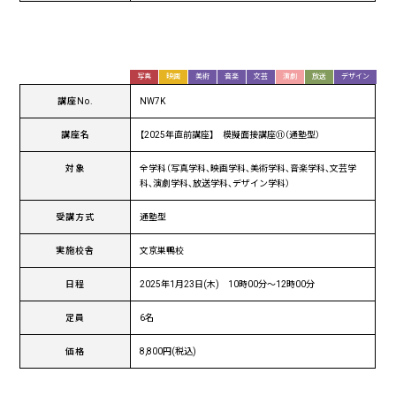
写真
映画
美術
音楽
文芸
演劇
放送
デザイン
講座No.
NW7K
講座名
【2025年直前講座】 模擬面接講座⑪（通塾型）
対象
全学科（写真学科、映画学科、美術学科、音楽学科、文芸学
科、演劇学科、放送学科、デザイン学科）
受講方式
通塾型
実施校舎
文京巣鴨校
日程
2025年1月23日(木) 10時00分〜12時00分
定員
6名
価格
8,800円(税込)