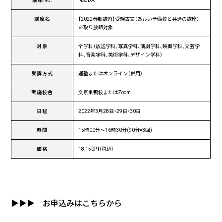
講座No.
NS3DA
講座名
【2022春期講習】受験古文（あおい予備校と共通の講座）
※取り放題対象
対象
全学科（放送学科、写真学科、演劇学科、映画学科、文芸学
科、音楽学科、美術学科、デザイン学科）
受講方式
通塾またはオンライン（併用）
実施校舎
文京巣鴨校またはZoom
日程
2022年3月28日・29日・30日
時間
15時00分～16時30分(90分×3回)
価格
18,150円（税込）
▶▶▶
お申込みはこちらから