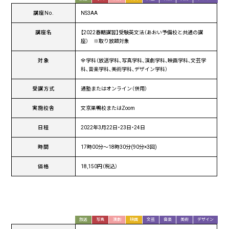
講座No.
NS3AA
講座名
【2022春期講習】受験英文法（あおい予備校と共通の講
座） ※取り放題対象
対象
全学科（放送学科、写真学科、演劇学科、映画学科、文芸学
科、音楽学科、美術学科、デザイン学科）
受講方式
通塾またはオンライン（併用）
実施校舎
文京巣鴨校またはZoom
日程
2022年3月22日・23日・24日
時間
17時00分～18時30分(90分×3回)
価格
18,150円（税込）
放送
写真
演劇
映画
文芸
音楽
美術
デザイン