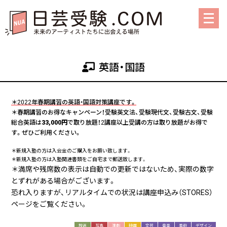
メ
ニ
ュ
ー
を
英語・国語
開
く
＊2022年春期講習の英語・国語対策講座です。
＊春期講習のお得なキャンペーン！受験英文法、受験現代文、受験古文、受験
総合英語は
33,000円
で取り放題！2講座以上受講の方は取り放題がお得で
す。ぜひご利用ください。
＊新規入塾の方は入会金のご購入をお願い致します。
＊新規入塾の方は入塾関連書類をご自宅まで郵送致します。
＊満席や残席数の表示は自動での更新ではないため、実際の数字
とずれがある場合がございます。
恐れ入りますが、リアルタイムでの状況は講座申込み（STORES）
ページをご覧ください。
放送
写真
演劇
映画
文芸
音楽
美術
デザイン