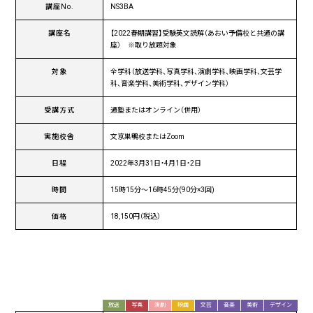
講座No.
NS3BA
講座名
【2022春期講習】受験英文読解（あおい予備校と共通の講
座） ※取り放題対象
対象
全学科（放送学科、写真学科、演劇学科、映画学科、文芸学
科、音楽学科、美術学科、デザイン学科）
受講方式
通塾またはオンライン（併用）
実施校舎
文京巣鴨校またはZoom
日程
2022年3月31日・4月1日・2日
時間
15時15分～16時45分(90分×3回)
価格
18,150円（税込）
放送
写真
演劇
映画
文芸
音楽
美術
デザイン