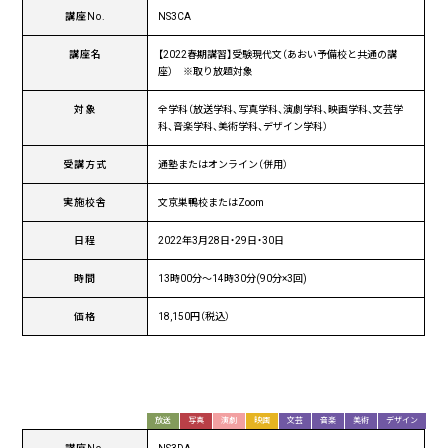
講座No.
NS3CA
講座名
【2022春期講習】受験現代文（あおい予備校と共通の講
座） ※取り放題対象
対象
全学科（放送学科、写真学科、演劇学科、映画学科、文芸学
科、音楽学科、美術学科、デザイン学科）
受講方式
通塾またはオンライン（併用）
実施校舎
文京巣鴨校またはZoom
日程
2022年3月28日・29日・30日
時間
13時00分～14時30分(90分×3回)
価格
18,150円（税込）
放送
写真
演劇
映画
文芸
音楽
美術
デザイン