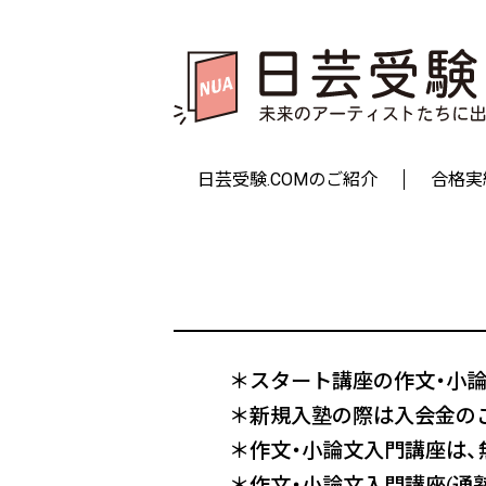
日芸受験.COMのご紹介
合格実
＊スタート講座の作文・小
＊新規入塾の際は入会金の
＊作文・小論文入門講座は
＊作文・小論文入門講座(通塾