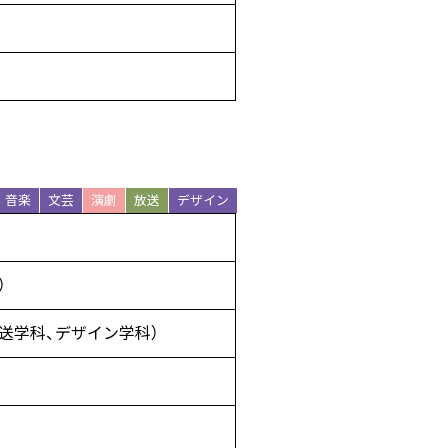
音楽
文芸
演劇
放送
デザイン
）
送学科、デザイン学科）