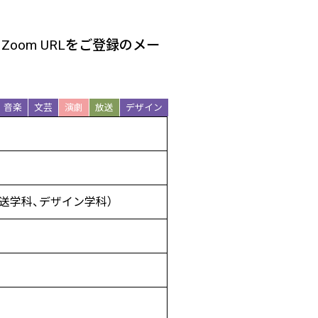
om URLをご登録のメー
音楽
文芸
演劇
放送
デザイン
送学科、デザイン学科）