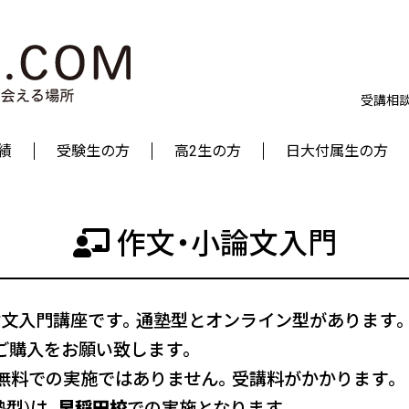
受講相
績
受験生の方
高2生の方
日大付属生の方
作文・小論文入門
論文入門講座です。通塾型とオンライン型があります
ご購入をお願い致します。
、無料での実施ではありません。受講料がかかります。
型)は、
早稲田校
での実施となります。