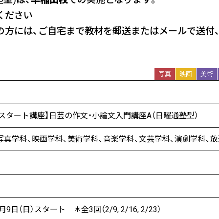
ください
方には、ご自宅まで教材を郵送またはメールで送付、Zo
写真
映画
美術
5年スタート講座】日芸の作文・小論文入門講座A（日曜通塾型）
写真学科、映画学科、美術学科、音楽学科、文芸学科、演劇学科、放
校
月9日（日）スタート ＊全3回（2/9, 2/16, 2/23）