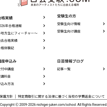
受験生の方
合格実績
受験生向け情報
2026年合格速報
受験生向け講座
〜地方生にフィーチャー〜
過去合格実績
合格体験記
講座申込み
日芸情報ブログ
受付中講座
記事一覧
受講料金
申込み方法
保護方針
特定商取引に関する法律に基づく
当校の学費返金について
Copyright Ⓒ 2009-2026 nichigei-juken.com/school. All Rights Reserved