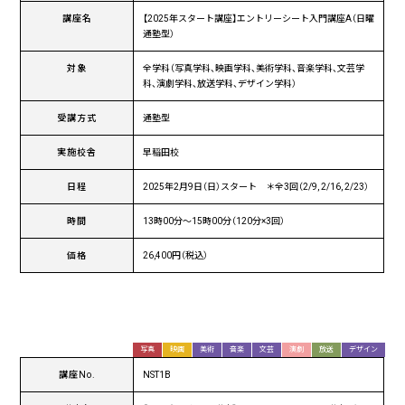
講座名
【2025年スタート講座】エントリーシート入門講座A（日曜
通塾型）
対象
全学科（写真学科、映画学科、美術学科、音楽学科、文芸学
科、演劇学科、放送学科、デザイン学科）
受講方式
通塾型
実施校舎
早稲田校
日程
2025年2月9日（日）スタート ＊全3回（2/9, 2/16, 2/23）
時間
13時00分〜15時00分（120分×3回）
価格
26,400円（税込）
写真
映画
美術
音楽
文芸
演劇
放送
デザイン
講座No.
NST1B