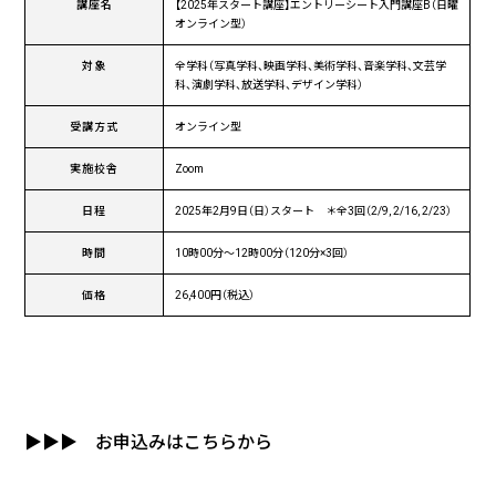
講座名
【2025年スタート講座】エントリーシート入門講座B（日曜
オンライン型）
対象
全学科（写真学科、映画学科、美術学科、音楽学科、文芸学
科、演劇学科、放送学科、デザイン学科）
受講方式
オンライン型
実施校舎
Zoom
日程
2025年2月9日（日）スタート ＊全3回（2/9, 2/16, 2/23）
時間
10時00分〜12時00分（120分×3回）
価格
26,400円（税込）
▶▶▶
お申込みはこちらから