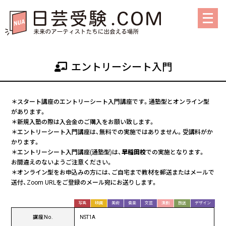
メ
ニ
ュ
ー
を
エントリーシート入門
開
く
＊スタート講座のエントリーシート入門講座です。通塾型とオンライン型
があります。
＊新規入塾の際は入会金のご購入をお願い致します。
＊エントリーシート入門講座は、無料での実施ではありません。受講料がか
かります。
＊エントリーシート入門講座(通塾型)は、
早稲田校
での実施となります。
お間違えのないようご注意ください。
＊オンライン型をお申込みの方には、ご自宅まで教材を郵送またはメールで
送付、Zoom URLをご登録のメール宛にお送りします。
写真
映画
美術
音楽
文芸
演劇
放送
デザイン
講座No.
NST1A