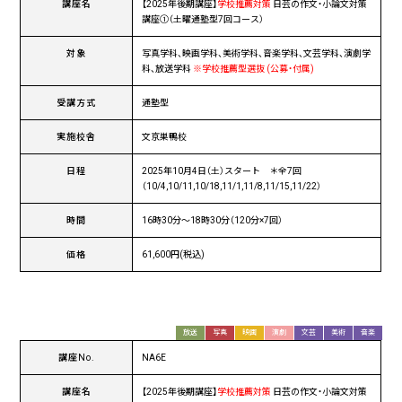
講座名
【2025年後期講座】
学校推薦対策
日芸の作文・小論文対策
講座①（土曜通塾型7回コース）
対象
写真学科、映画学科、美術学科、音楽学科、文芸学科、演劇学
科、放送学科
※学校推薦型選抜 (公募・付属)
受講方式
通塾型
実施校舎
文京巣鴨校
日程
2025年10月4日（土）スタート ＊全7回
（10/4,10/11,10/18,11/1,11/8,11/15,11/22）
時間
16時30分〜18時30分（120分×7回）
価格
61,600円(税込)
放送
写真
映画
演劇
文芸
美術
音楽
講座No.
NA6E
講座名
【2025年後期講座】
学校推薦対策
日芸の作文・小論文対策