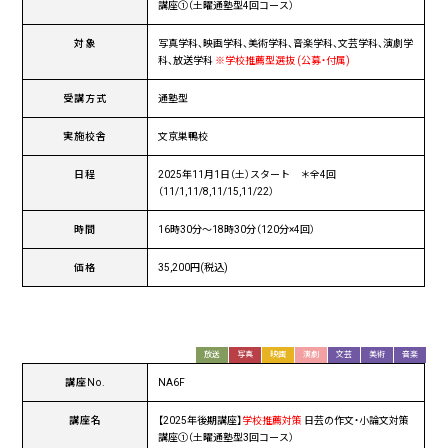
講座①（土曜通塾型4回コース）
対象
写真学科、映画学科、美術学科、音楽学科、文芸学科、演劇学
科、放送学科
※学校推薦型選抜 (公募・付属)
受講方式
通塾型
実施校舎
文京巣鴨校
日程
2025年11月1日（土）スタート ＊全4回
（11/1,11/8,11/15,11/22）
時間
16時30分〜18時30分（120分×4回）
価格
35,200円(税込)
放送
写真
映画
演劇
文芸
美術
音楽
講座No.
NA6F
講座名
【2025年後期講座】
学校推薦対策
日芸の作文・小論文対策
講座①（土曜通塾型3回コース）