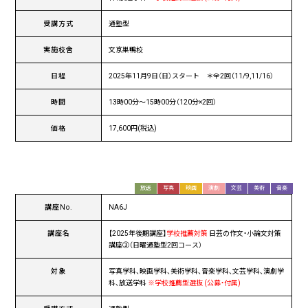
受講方式
通塾型
実施校舎
文京巣鴨校
日程
2025年11月9日（日）スタート ＊全2回（11/9,11/16）
時間
13時00分〜15時00分（120分×2回）
価格
17,600円(税込)
放送
写真
映画
演劇
文芸
美術
音楽
講座No.
NA6J
講座名
【2025年後期講座】
学校推薦対策
日芸の作文・小論文対策
講座③（日曜通塾型2回コース）
対象
写真学科、映画学科、美術学科、音楽学科、文芸学科、演劇学
科、放送学科
※学校推薦型選抜 (公募・付属)