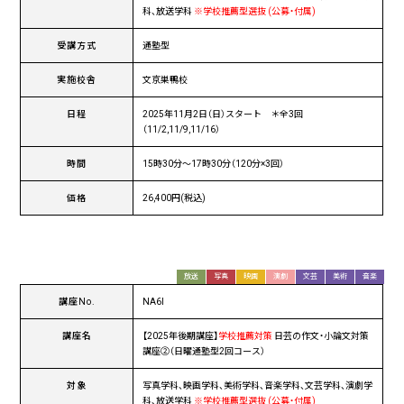
科、放送学科
※学校推薦型選抜 (公募・付属)
受講方式
通塾型
実施校舎
文京巣鴨校
日程
2025年11月2日（日）スタート ＊全3回
（11/2,11/9,11/16）
時間
15時30分〜17時30分（120分×3回）
価格
26,400円(税込)
放送
写真
映画
演劇
文芸
美術
音楽
講座No.
NA6I
講座名
【2025年後期講座】
学校推薦対策
日芸の作文・小論文対策
講座②（日曜通塾型2回コース）
対象
写真学科、映画学科、美術学科、音楽学科、文芸学科、演劇学
科、放送学科
※学校推薦型選抜 (公募・付属)