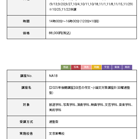
（9/13,9/20,9/27,10/4,10/11,10/18,11/1,11/8,11/15,11/29）
※10/25,11/22休講
時間
14時00分〜16時00分（120分×10回）
価格
88,000円(税込)
放送
写真
演劇
映画
文芸
音楽
美術
講座No.
NA1B
講座名
【2025年後期講座】日芸の作文・小論文対策講座B（日曜通塾
型）
対象
放送学科、写真学科、演劇学科、映画学科、文芸学科、音楽学科、
美術学科
受講方式
通塾型
実施校舎
文京巣鴨校