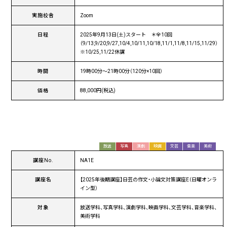
実施校舎
Zoom
日程
2025年9月13日(土)スタート ＊全10回
（9/13,9/20,9/27,10/4,10/11,10/18,11/1,11/8,11/15,11/29）
※10/25,11/22休講
時間
19時00分〜21時00分（120分×10回）
価格
88,000円(税込)
放送
写真
演劇
映画
文芸
音楽
美術
講座No.
NA1E
講座名
【2025年後期講座】日芸の作文・小論文対策講座E（日曜オンラ
イン型）
対象
放送学科、写真学科、演劇学科、映画学科、文芸学科、音楽学科、
美術学科