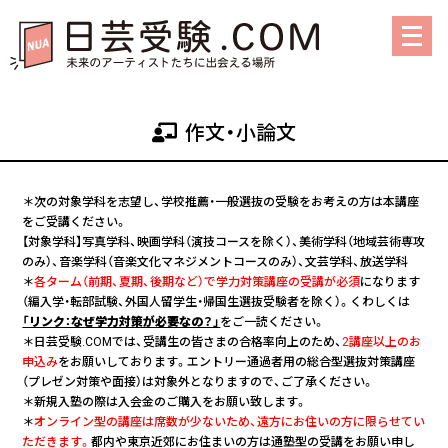
メ
ニ
ュ
ー
を
作文・小論文
開
く
＊次の対象学科を志望し、学校推薦・一般選抜の受験をお考えの方は本講座
をご受講ください。
【対象学科】写真学科、映画学科（演技コースを除く）、美術学科（地域芸術専攻
のみ）、音楽学科（音楽文化マネジメントコースのみ）、文芸学科、放送学科
＊
各ターム（前期、夏期、後期など）で学力対策講座の受講が必須
になります
（編入学・転部試験、外国人留学生・帰国生選抜受験者を除く）。くわしくは
「リンク：なぜ学力対策が必要なの？」
をご一読ください。
＊日芸受験.COMでは、受講生の皆さまの合格率向上のため、
2講座以上のお
申込み
をお願いしております。エントリー通過者用の総合型選抜対策講座
（プレゼン対策や面接）は対象外となりますので、ご了承ください。
＊新規入塾の際は入会金のご購入をお願い致します。
＊
オンライン型の講座は席数が少ないため、遠方にお住いの方に限らせてい
ただきます。
都内や東京近郊にお住まいの方は通塾型の受講をお願い申し