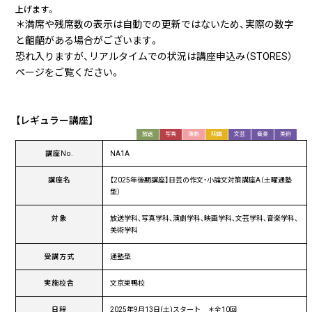
上げます。
＊満席や残席数の表示は自動での更新ではないため、実際の数字
と齟齬がある場合がございます。
恐れ入りますが、リアルタイムでの状況は講座申込み（STORES）
ページをご覧ください。
【レギュラー講座】
放送
写真
演劇
映画
文芸
音楽
美術
講座No.
NA1A
講座名
【2025年後期講座】日芸の作文・小論文対策講座A（土曜通塾
型）
対象
放送学科、写真学科、演劇学科、映画学科、文芸学科、音楽学科、
美術学科
受講方式
通塾型
実施校舎
文京巣鴨校
日程
2025年9月13日(土)スタート ＊全10回