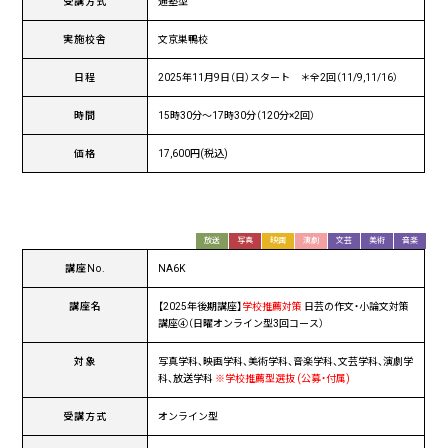
受講方式
通塾型
実施校舎
文京巣鴨校
日程
2025年11月9日（日）スタート ＊全2回（11/9,11/16）
時間
15時30分〜17時30分（120分×2回）
価格
17,600円(税込)
放送
写真
映画
演劇
文芸
美術
音楽
講座No.
NA6K
講座名
【2025年後期講座】
学校推薦対策
日芸の作文・小論文対策
講座④（日曜オンライン型3回コース）
対象
写真学科、映画学科、美術学科、音楽学科、文芸学科、演劇学
科、放送学科
※学校推薦型選抜 (公募・付属)
受講方式
オンライン型