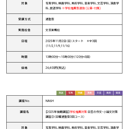
対象
写真学科、映画学科、美術学科、音楽学科、文芸学科、演劇学
科、放送学科
※学校推薦型選抜 (公募・付属)
受講方式
通塾型
実施校舎
文京巣鴨校
日程
2025年11月2日（日）スタート ＊全3回
（11/2,11/9,11/16）
時間
13時00分〜15時00分（120分×3回）
価格
26,400円(税込)
放送
写真
映画
演劇
文芸
美術
音楽
講座No.
NA6H
講座名
【2025年後期講座】
学校推薦対策
日芸の作文・小論文対策
講座③（日曜通塾型3回コース）
対象
写真学科、映画学科、美術学科、音楽学科、文芸学科、演劇学