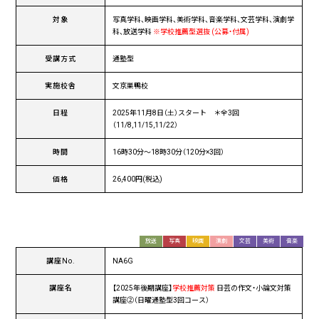
対象
写真学科、映画学科、美術学科、音楽学科、文芸学科、演劇学
科、放送学科
※学校推薦型選抜 (公募・付属)
受講方式
通塾型
実施校舎
文京巣鴨校
日程
2025年11月8日（土）スタート ＊全3回
（11/8,11/15,11/22）
時間
16時30分〜18時30分（120分×3回）
価格
26,400円(税込)
放送
写真
映画
演劇
文芸
美術
音楽
講座No.
NA6G
講座名
【2025年後期講座】
学校推薦対策
日芸の作文・小論文対策
講座②（日曜通塾型3回コース）