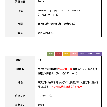
実施校舎
Zoom
日程
2025年11月2日（日）スタート ＊全3回
（11/2,11/9,11/16）
時間
18時30分〜20時30分（120分×3回）
価格
26,400円（税込）
放送
写真
映画
演劇
文芸
美術
音楽
講座No.
NA6L
講座名
【2025年後期講座】
学校推薦対策
日芸の作文・小論文対策
講座④（日曜オンライン型2回コース）
対象
写真学科、映画学科、美術学科、音楽学科、文芸学科、演劇学
科、放送学科
※学校推薦型選抜 (公募・付属)
受講方式
オンライン型
実施校舎
Zoom