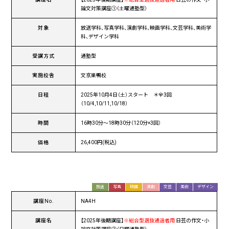
論文対策講座①（土曜通塾型）
対象
放送学科、写真学科、演劇学科、映画学科、文芸学科、美術学
科、デザイン学科
受講方式
通塾型
実施校舎
文京巣鴨校
日程
2025年10月4日（土）スタート ＊全3回
（10/4,10/11,10/18）
時間
16時30分〜18時30分（120分×3回）
価格
26,400円(税込)
放送
写真
映画
演劇
文芸
美術
デザイン
講座No.
NA4H
講座名
【2025年後期講座】
※総合型選抜通過者用
日芸の作文・小