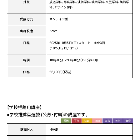
対象
放送学科、写真学科、演劇学科、映画学科、文芸学科、美術学
科、デザイン学科
受講方式
オンライン型
実施校舎
Zoom
日程
2025年10月5日（日）スタート ＊全3回
（10/5,10/12,10/19）
時間
18時30分〜20時30分（120分×3回）
価格
26,400円(税込)
【学校推薦用講座】
●学校推薦型選抜 (公募・付属)の講座です。
放送
写真
映画
演劇
文芸
美術
音楽
講座No.
NA6D