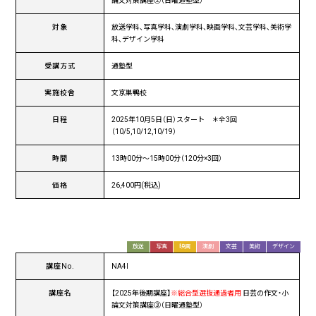
論文対策講座②（日曜通塾型）
対象
放送学科、写真学科、演劇学科、映画学科、文芸学科、美術学
科、デザイン学科
受講方式
通塾型
実施校舎
文京巣鴨校
日程
2025年10月5日（日）スタート ＊全3回
（10/5,10/12,10/19）
時間
13時00分〜15時00分（120分×3回）
価格
26,400円(税込)
放送
写真
映画
演劇
文芸
美術
デザイン
講座No.
NA4I
講座名
【2025年後期講座】
※総合型選抜通過者用
日芸の作文・小
論文対策講座③（日曜通塾型）