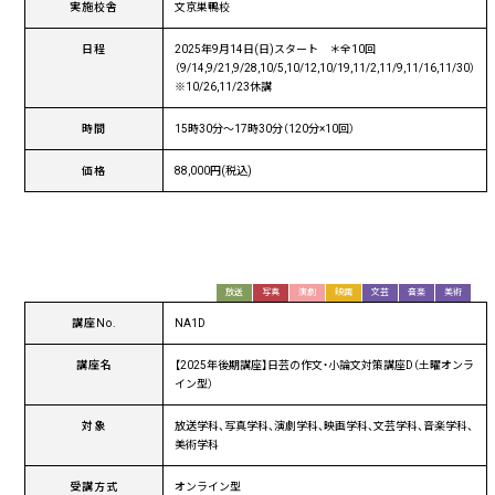
実施校舎
文京巣鴨校
日程
2025年9月14日(日)スタート ＊全10回
（9/14,9/21,9/28,10/5,10/12,10/19,11/2,11/9,11/16,11/30）
※10/26,11/23休講
時間
15時30分〜17時30分（120分×10回）
価格
88,000円(税込)
放送
写真
演劇
映画
文芸
音楽
美術
講座No.
NA1D
講座名
【2025年後期講座】日芸の作文・小論文対策講座D（土曜オンラ
イン型）
対象
放送学科、写真学科、演劇学科、映画学科、文芸学科、音楽学科、
美術学科
受講方式
オンライン型