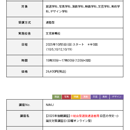
対象
放送学科、写真学科、演劇学科、映画学科、文芸学科、美術学
科、デザイン学科
受講方式
通塾型
実施校舎
文京巣鴨校
日程
2025年10月5日（日）スタート ＊全3回
（10/5,10/12,10/19）
時間
15時30分〜17時30分（120分×3回）
価格
26,400円(税込)
放送
写真
映画
演劇
文芸
美術
デザイン
講座No.
NA4J
講座名
【2025年後期講座】
※総合型選抜通過者用
日芸の作文・小
論文対策講座④（日曜オンライン型）