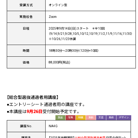
受講方式
オンライン型
実施校舎
Zoom
日程
2025年9月14日(日)スタート ＊全10回
（9/14,9/21,9/28,10/5,10/12,10/19,11/2,11/9,11/16,11/30）
※10/26,11/23休講
時間
18時30分〜20時30分（120分×10回）
価格
88,000円(税込)
【総合型選抜通過者用講座】
●エントリーシート通過者用の講座です。
●本講座は
9月26日
受付開始予定です。
放送
写真
映画
演劇
文芸
美術
デザイン
講座No.
NA4G
講座名
【2025年後期講座】
※総合型選抜通過者用
日芸の作文・小