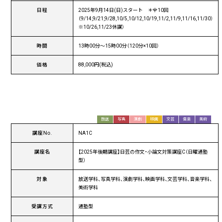
日程
2025年9月14日(日)スタート ＊全10回
（9/14,9/21,9/28,10/5,10/12,10/19,11/2,11/9,11/16,11/30）
※10/26,11/23休講）
時間
13時00分〜15時00分（120分×10回）
価格
88,000円(税込)
放送
写真
演劇
映画
文芸
音楽
美術
講座No.
NA1C
講座名
【2025年後期講座】日芸の作文・小論文対策講座C（日曜通塾
型）
対象
放送学科、写真学科、演劇学科、映画学科、文芸学科、音楽学科、
美術学科
受講方式
通塾型